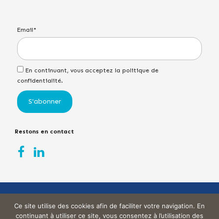
Email*
En continuant, vous acceptez la politique de
confidentialité.
Restons en contact
Copyright
© 2022 L’Atelier des Coachs
/ Tous droits
Ce site utilise des cookies afin de faciliter votre navigation. En
réservés – Plan du site –
Politique de confidentialité
continuant à utiliser ce site, vous consentez à l’utilisation des